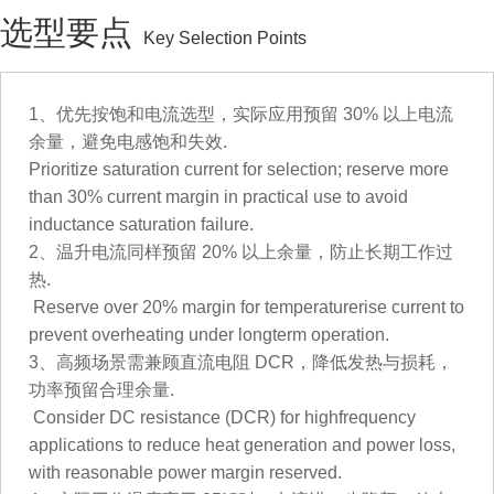
选型要点
Key Selection Points
1、优先按饱和电流选型，实际应用预留 30% 以上电流
余量，避免电感饱和失效.
Prioritize saturation current for selection; reserve more
than 30% current margin in practical use to avoid
inductance saturation failure.
2、温升电流同样预留 20% 以上余量，防止长期工作过
热.
Reserve over 20% margin for temperaturerise current to
prevent overheating under longterm operation.
3、高频场景需兼顾直流电阻 DCR，降低发热与损耗，
功率预留合理余量.
Consider DC resistance (DCR) for highfrequency
applications to reduce heat generation and power loss,
with reasonable power margin reserved.