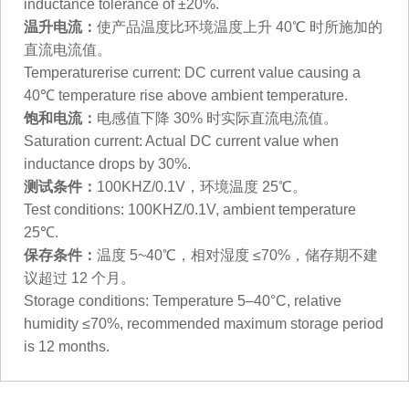
inductance tolerance of ±20%.
温升电流：
使产品温度比环境温度上升 40℃ 时所施加的
直流电流值。
Temperaturerise current: DC current value causing a
40℃ temperature rise above ambient temperature.
饱和电流：
电感值下降 30% 时实际直流电流值。
Saturation current: Actual DC current value when
inductance drops by 30%.
测试条件：
100KHZ/0.1V，环境温度 25℃。
Test conditions: 100KHZ/0.1V, ambient temperature
25℃.
保存条件：
温度 5~40℃，相对湿度 ≤70%，储存期不建
议超过 12 个月。
Storage conditions: Temperature 5–40°C, relative
humidity ≤70%, recommended maximum storage period
is 12 months.