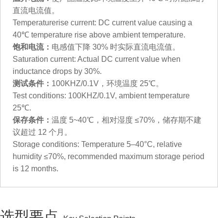
直流电流值。
Temperaturerise current: DC current value causing a
40℃ temperature rise above ambient temperature.
饱和电流：
电感值下降 30% 时实际直流电流值。
Saturation current: Actual DC current value when
inductance drops by 30%.
测试条件：
100KHZ/0.1V，环境温度 25℃。
Test conditions: 100KHZ/0.1V, ambient temperature
25℃.
保存条件：
温度 5~40℃，相对湿度 ≤70%，储存期不建
议超过 12 个月。
Storage conditions: Temperature 5–40°C, relative
humidity ≤70%, recommended maximum storage period
is 12 months.
选型要点