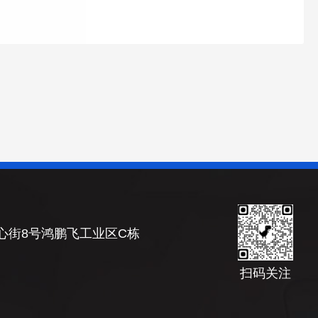
心街8号鸿鹏飞工业区C栋
扫码关注